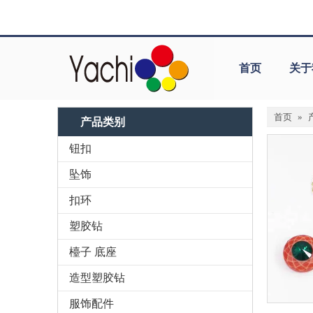
首页
关于
首页
»
产品类别
钮扣
坠饰
扣环
塑胶钻
檯子 底座
造型塑胶钻
服饰配件