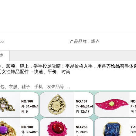
66
产品品牌：
耀齐
述
垂、颈项、腕上，举手投足吸睛！平易价格入手，用耀齐
饰品
替整体
元女性饰品配件
·
快速、平价、时尚
皮包、衣服、鞋子、手机、发饰品等…。