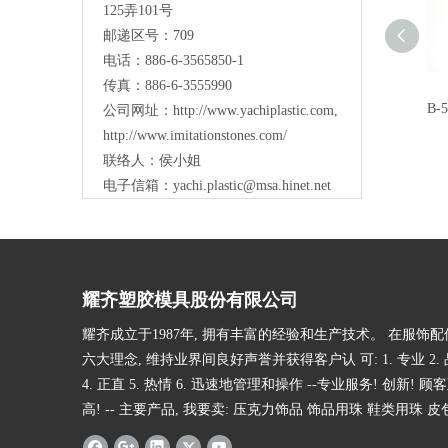
125弄101号
邮递区号：709
电话：886-6-3565850-1
传真：886-6-3555990
B-
公司网址：
http://www.yachiplastic.com
,
http://www.imitationstones.com/
联络人：侯小姐
电子信箱：
yachi.plastic@msa.hinet.net
耀齐塑胶模具股份有限公司
耀齐成立于1987年, 拥有丰富的经验和生产技术。 在服饰
六大理念, 维持业界间良好声誉并获得客户认 可: 1. 专业 2. 品
4. 正直 5. 热情 6. 迅速地管理和操作 --专业服务! 创新! 顾
高! -- 主要产品, 我要卖: 压克力饰品 饰品用珠 鞋类用珠 皮