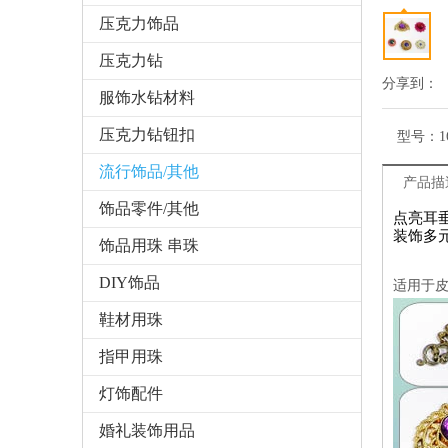
压克力饰品
压克力钻
分享到：
服饰水钻材料
压克力钻钮扣
型号：
1
流行饰品/其他
产品描
饰品零件/其他
点亮耳
装饰多
饰品用珠 串珠
DIY饰品
适用于
鞋材用珠
指甲用珠
灯饰配件
婚礼装饰用品