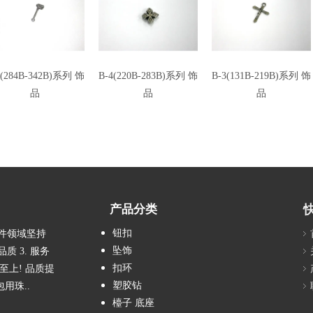
5(284B-342B)系列 饰
B-4(220B-283B)系列 饰
B-3(131B-219B)系列 饰
品
品
品
产品分类
钮扣
配件领域坚持
坠饰
质 3. 服务
扣环
客至上! 品质提
塑胶钻
包用珠..
檯子 底座