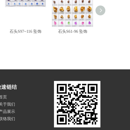
石头S97~116 坠饰
石头S61-96 坠饰
算盘珠
快速链结
首页
关于我们
产品展示
联络我们