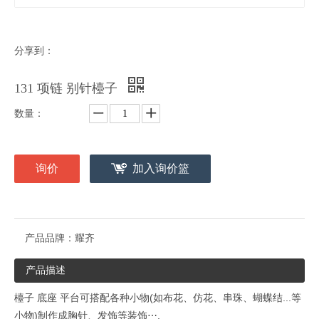
分享到：
131 项链 别针檯子
数量：
询价
加入询价篮
产品品牌：
耀齐
产品描述
檯子 底座
平台可搭配各种小物(如布花、仿花、串珠、蝴蝶结...等
小物)制作成胸针、发饰等装饰⋯.