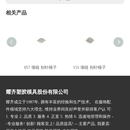
相关产品
057 项链 别针檯子
151 项链 别针檯子
16
耀齐塑胶模具股份有限公司
耀齐成立于1987年, 拥有丰富的经验和生产技术。 在服饰配
件领域坚持六大理念, 维持业界间良好声誉并获得客户认 可:
1. 专业 2. 品质 3. 服务 4. 正直 5. 热情 6. 迅速地管理和操作 -
-专业服务! 创新! 顾客至上! 品质提高! -- 主要产品, 我要卖: