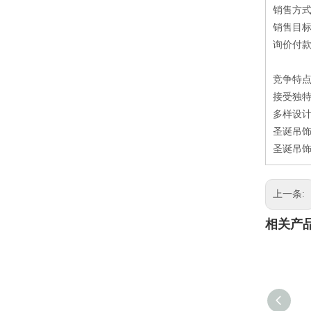
销售方
销售目
询价付款方
竞争特
接受独特
多样设
圣诞吊饰
圣诞吊饰
上一条:
相关产