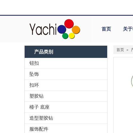
首页
关于
首页
»
产品类别
钮扣
坠饰
扣环
塑胶钻
檯子 底座
造型塑胶钻
服饰配件