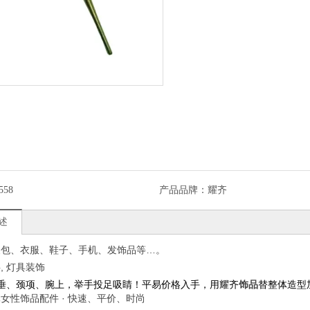
558
产品品牌：
耀齐
述
皮包、衣服、鞋子、手机、发饰品等…。
材料, 灯具装饰
垂、颈项、腕上，举手投足吸睛！平易价格入手，用耀齐
饰品
替整体造型
女性饰品配件‎ · 快速、平价、时尚