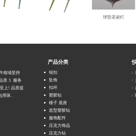
圣诞吊饰
圣诞吊饰
球型圣诞灯
产品分类
钮扣
配件领域坚持
坠饰
质 3. 服务
扣环
客至上! 品质提
塑胶钻
包用珠..
檯子 底座
造型塑胶钻
服饰配件
压克力饰品
压克力钻