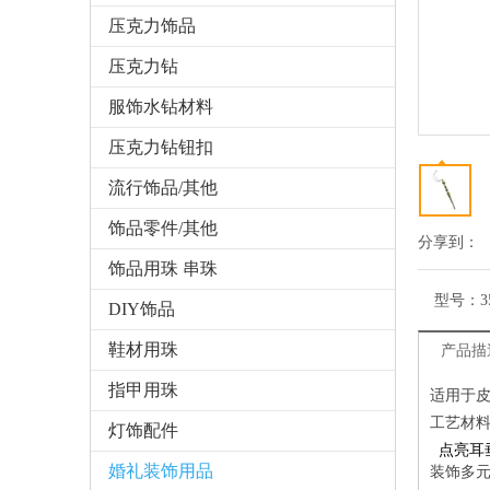
压克力饰品
压克力钻
服饰水钻材料
压克力钻钮扣
流行饰品/其他
饰品零件/其他
分享到：
饰品用珠 串珠
型号：
3
DIY饰品
鞋材用珠
产品描
指甲用珠
适用于
工艺
灯饰配件
点亮耳
婚礼装饰用品
装饰多元